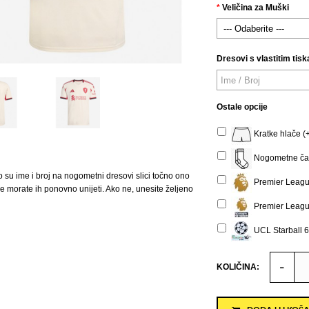
Veličina za Muški
Dresovi s vlastitim tisk
Ostale opcije
Kratke hlače (
Nogometne čar
o su ime i broj na nogometni dresovi slici točno ono
Premier Leagu
 ne morate ih ponovno unijeti. Ako ne, unesite željeno
Premier Leagu
UCL Starball 6
KOLIČINA: