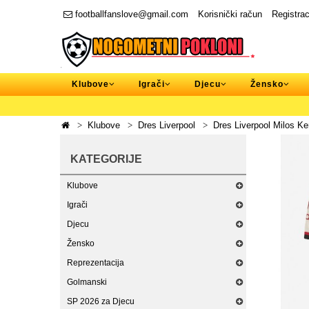
footballfanslove@gmail.com
Korisnički račun
Registrac
Klubove
Igrači
Djecu
Žensko
Klubove
Dres Liverpool
Dres Liverpool Milos K
KATEGORIJE
Klubove
Igrači
Djecu
Žensko
Reprezentacija
Golmanski
SP 2026 za Djecu