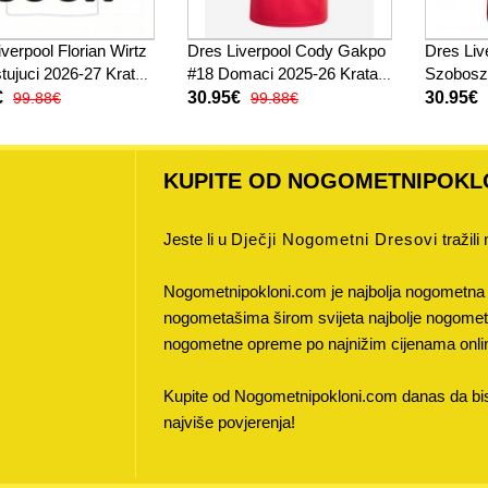
verpool Florian Wirtz
Dres Liverpool Cody Gakpo
Dres Liv
tujuci 2026-27 Kratak
#18 Domaci 2025-26 Kratak
Szoboszl
Rukav
27 Krat
€
30.95€
30.95€
99.88€
99.88€
KUPITE OD NOGOMETNIPOKL
Jeste li u
Dječji Nogometni Dresovi
tražili
Nogometnipokloni.com je najbolja nogometna 
nogometašima širom svijeta najbolje nogometne
nogometne opreme po najnižim cijenama onli
Kupite od Nogometnipokloni.com danas da bist
najviše povjerenja!