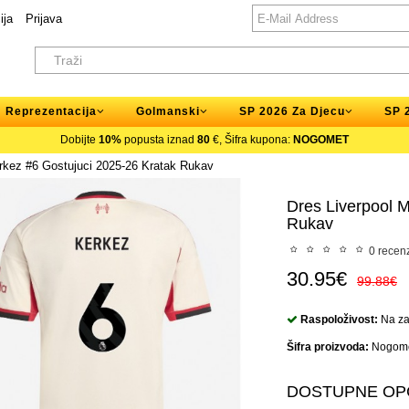
ija
Prijava
Reprezentacija
Golmanski
SP 2026 Za Djecu
SP 
Dobijte
10%
popusta iznad
80
€, Šifra kupona:
NOGOMET
erkez #6 Gostujuci 2025-26 Kratak Rukav
Dres Liverpool M
Rukav
0 recenz
30.95€
99.88€
Raspoloživost:
Na zal
Šifra proizvoda:
Nogome
DOSTUPNE OP