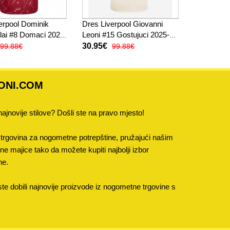
erpool Dominik
Dres Liverpool Giovanni
ai #8 Domaci 2026-
Leoni #15 Gostujuci 2025-26
ak Rukav
Kratak Rukav
30.95€
99.88€
99.88€
ONI.COM
 najnovije stilove? Došli ste na pravo mjesto!
trgovina za nogometne potrepštine, pružajući našim
 majice tako da možete kupiti najbolji izbor
ne.
e dobili najnovije proizvode iz nogometne trgovine s