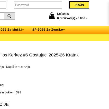
Košarica
0 proizvod(a) -
0.00€
2026 Za Muški
SP 2026 Za Žensko
ilos Kerkez #6 Gostujuci 2025-26 Kratak
ija
/
Napišite recenziju
ihi
tnipokloni_398
CIJE