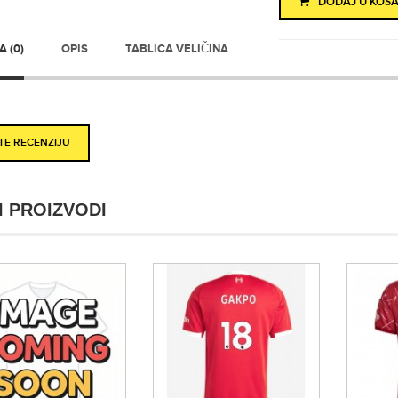
DODAJ U KOŠA
 (0)
OPIS
TABLICA VELIČINA
ITE RECENZIJU
I PROIZVODI