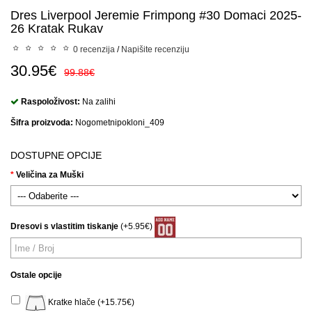
Dres Liverpool Jeremie Frimpong #30 Domaci 2025-
26 Kratak Rukav
0 recenzija
/
Napišite recenziju
30.95€
99.88€
Raspoloživost:
Na zalihi
Šifra proizvoda:
Nogometnipokloni_409
DOSTUPNE OPCIJE
Veličina za Muški
Dresovi s vlastitim tiskanje
(+5.95€)
Ostale opcije
Kratke hlače (+15.75€)