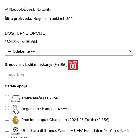
Raspoloživost:
Na zalihi
Šifra proizvoda:
Nogometnipokloni_359
DOSTUPNE OPCIJE
Veličina za Muški
Dresovi s vlastitim tiskanje
(+5.95€)
Ostale opcije
Kratke hlače (+15.75€)
Nogometne čarape (+6.95€)
Premier League Champions 2024-25 Patch (+3.85€)
UCL Starball 6 Times Winner + UEFA Foundation 10 Years Patch