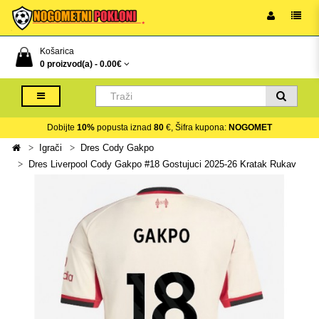
Košarica
0 proizvod(a) -
0.00€
Dobijte
10%
popusta iznad
80
€, Šifra kupona:
NOGOMET
Igrači
Dres Cody Gakpo
Dres Liverpool Cody Gakpo #18 Gostujuci 2025-26 Kratak Rukav