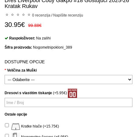
Dres Liverpool Cody Gakpo #18 Gostujuci 2025-26
Kratak Rukav
0 recenzija
/
Napišite recenziju
30.95€
99.88€
Raspoloživost:
Na zalihi
Šifra proizvoda:
Nogometnipokloni_389
DOSTUPNE OPCIJE
Veličina za Muški
Dresovi s vlastitim tiskanje
(+5.95€)
Ostale opcije
Kratke hlače (+15.75€)