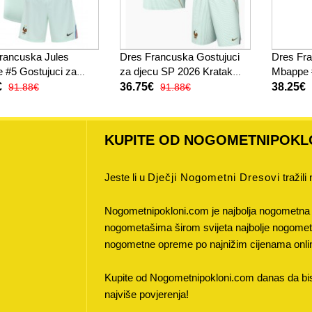
rancuska Jules
Dres Francuska Gostujuci
Dres Fra
 #5 Gostujuci za
za djecu SP 2026 Kratak
Mbappe 
SP 2026 Kratak
Rukav (+ kratke hlače)
2026 Kr
€
36.75€
38.25€
91.88€
91.88€
(+ kratke hlače)
KUPITE OD NOGOMETNIPOKL
Jeste li u
Dječji Nogometni Dresovi
tražili
Nogometnipokloni.com je najbolja nogometna 
nogometašima širom svijeta najbolje nogometne
nogometne opreme po najnižim cijenama onli
Kupite od Nogometnipokloni.com danas da bist
najviše povjerenja!