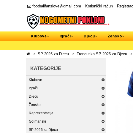
footballfanslove@gmail.com
Korisnički račun
Registrac
Klubove
Igrači
Djecu
Žensko
SP 2026 za Djecu
Francuska SP 2026 za Djecu
KATEGORIJE
Klubove
Igrači
Djecu
Žensko
Reprezentacija
Golmanski
SP 2026 za Djecu