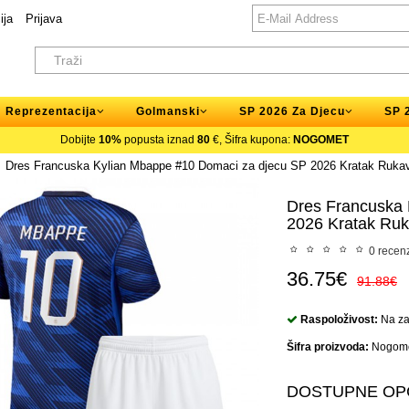
ija
Prijava
Reprezentacija
Golmanski
SP 2026 Za Djecu
SP 
Dobijte
10%
popusta iznad
80
€, Šifra kupona:
NOGOMET
Dres Francuska Kylian Mbappe #10 Domaci za djecu SP 2026 Kratak Rukav 
Dres Francuska
2026 Kratak Ruk
0 recenz
36.75€
91.88€
Raspoloživost:
Na zal
Šifra proizvoda:
Nogome
DOSTUPNE OP