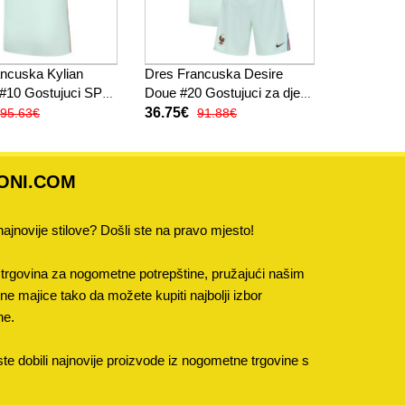
ncuska Kylian
Dres Francuska Desire
#10 Gostujuci SP
Doue #20 Gostujuci za djecu
atak Rukav
SP 2026 Kratak Rukav (+
36.75€
95.63€
91.88€
kratke hlače)
ONI.COM
 najnovije stilove? Došli ste na pravo mjesto!
trgovina za nogometne potrepštine, pružajući našim
 majice tako da možete kupiti najbolji izbor
ne.
e dobili najnovije proizvode iz nogometne trgovine s