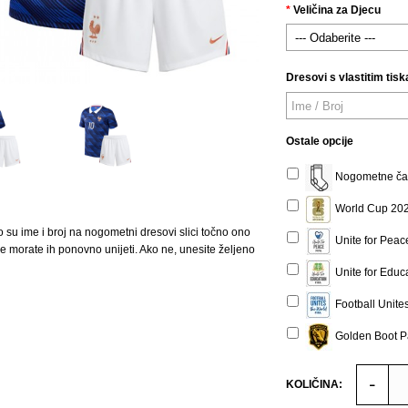
Veličina za Djecu
Dresovi s vlastitim tisk
Ostale opcije
Nogometne čar
World Cup 2026
o su ime i broj na nogometni dresovi slici točno ono
Unite for Peac
 ne morate ih ponovno unijeti. Ako ne, unesite željeno
Unite for Educ
Football Unite
Golden Boot Pa
KOLIČINA: