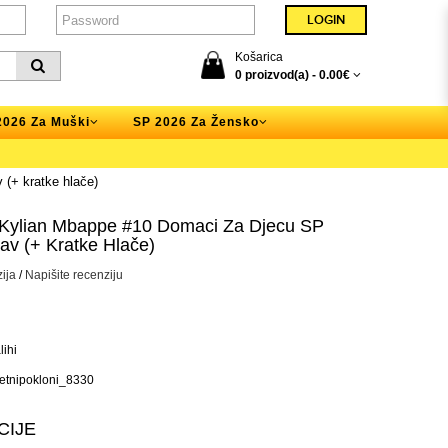
Košarica
0 proizvod(a) -
0.00€
2026 Za Muški
SP 2026 Za Žensko
(+ kratke hlače)
 Kylian Mbappe #10 Domaci Za Djecu SP
av (+ Kratke Hlače)
ija
/
Napišite recenziju
ihi
tnipokloni_8330
CIJE