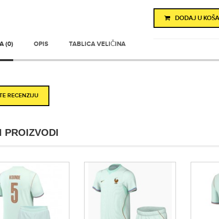
DODAJ U KOŠA
 (0)
OPIS
TABLICA VELIČINA
ITE RECENZIJU
I PROIZVODI