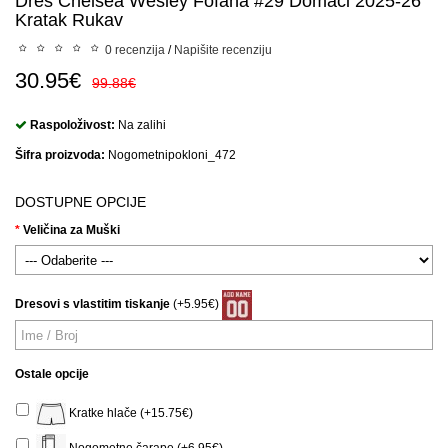
Dres Chelsea Wesley Fofana #29 Domaci 2025-26
Kratak Rukav
0 recenzija
/
Napišite recenziju
30.95€
99.88€
Raspoloživost:
Na zalihi
Šifra proizvoda:
Nogometnipokloni_472
DOSTUPNE OPCIJE
Veličina za Muški
Dresovi s vlastitim tiskanje
(+5.95€)
Ostale opcije
Kratke hlače (+15.75€)