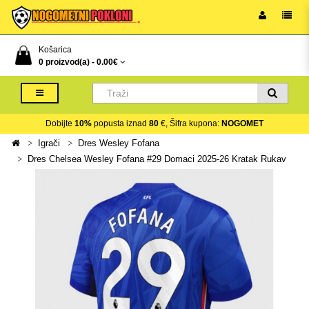
Košarica
0 proizvod(a) -
0.00€
Dobijte
10%
popusta iznad
80
€, Šifra kupona:
NOGOMET
Igrači
Dres Wesley Fofana
Dres Chelsea Wesley Fofana #29 Domaci 2025-26 Kratak Rukav