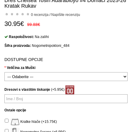
Dres Chelsea Tosin Adarabioyo #4 Domaci 2025-26
Kratak Rukav
0 recenzija
/
Napišite recenziju
30.95€
99.88€
Raspoloživost:
Na zalihi
Šifra proizvoda:
Nogometnipokloni_484
DOSTUPNE OPCIJE
Veličina za Muški
Dresovi s vlastitim tiskanje
(+5.95€)
Ostale opcije
Kratke hlače (+15.75€)