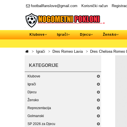
footballfanslove@gmail.com
Korisnički račun
Registrac
Klubove
Igrači
Djecu
Žensko
Igrači
Dres Romeo Lavia
Dres Chelsea Romeo L
KATEGORIJE
Klubove
Igrači
Djecu
Žensko
Reprezentacija
Golmanski
SP 2026 za Djecu