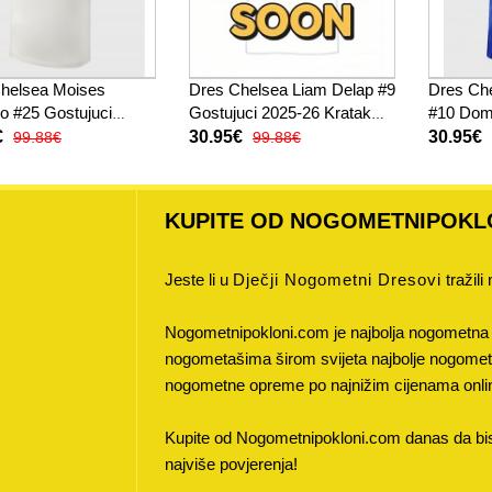
helsea Moises
Dres Chelsea Liam Delap #9
Dres Ch
o #25 Gostujuci
Gostujuci 2025-26 Kratak
#10 Dom
6 Kratak Rukav
Rukav
Rukav
€
30.95€
30.95€
99.88€
99.88€
KUPITE OD NOGOMETNIPOKL
Jeste li u
Dječji Nogometni Dresovi
tražili
Nogometnipokloni.com je najbolja nogometna 
nogometašima širom svijeta najbolje nogometne
nogometne opreme po najnižim cijenama onli
Kupite od Nogometnipokloni.com danas da bist
najviše povjerenja!