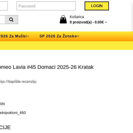
Košarica
0 proizvod(a) -
0.00€
2026 Za Muški
SP 2026 Za Žensko
omeo Lavia #45 Domaci 2025-26 Kratak
ija
/
Napišite recenziju
ihi
tnipokloni_460
CIJE