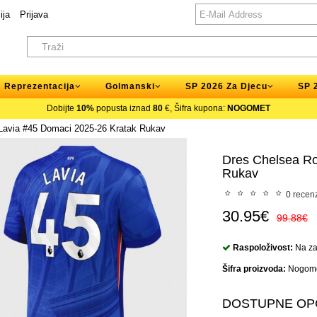
ija
Prijava
Reprezentacija
Golmanski
SP 2026 Za Djecu
SP 
Dobijte
10%
popusta iznad
80
€, Šifra kupona:
NOGOMET
avia #45 Domaci 2025-26 Kratak Rukav
Dres Chelsea R
Rukav
0 recenz
30.95€
99.88€
Raspoloživost:
Na zal
Šifra proizvoda:
Nogome
DOSTUPNE OP