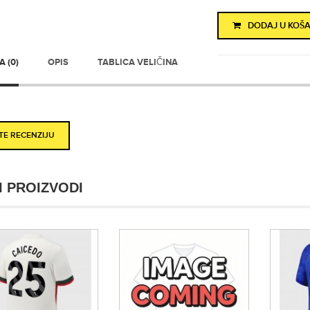
DODAJ U KOŠA
 (0)
OPIS
TABLICA VELIČINA
ITE RECENZIJU
I PROIZVODI