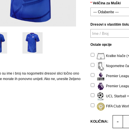
Veličina za Muški
Dresovi s vlastitim tisk
Ostale opcije
Kratke hlače (
Nogometne čar
o su ime i broj na nogometni dresovi slici točno ono
Premier Leagu
 ne morate ih ponovno unijeti. Ako ne, unesite željeno
Premier Leagu
UCL Starball +
FIFA Club Wor
KOLIČINA: