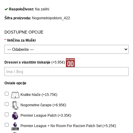
Raspoloživost:
Na zalihi
Šifra proizvoda:
Nogometnipokloni_422
DOSTUPNE OPCIJE
Veličina za Muški
Dresovi s vlastitim tiskanje
(+5.95€)
Ostale opcije
Kratke hlače (+15.75€)
Nogometne čarape (+6.95€)
Premier League Patch (+3.35€)
Premier League + No Room For Racism Patch Set (+5.25€)