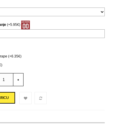
anje
(+5.95€)
ape (+6.35€)
€)
RICU