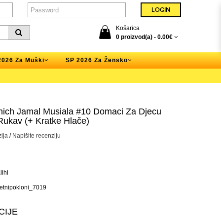
Košarica
0 proizvod(a) -
0.00€
2026 Za Muški
SP 2026 Za Žensko
ich Jamal Musiala #10 Domaci Za Djecu
Rukav (+ Kratke Hlače)
ija
/
Napišite recenziju
ihi
tnipokloni_7019
CIJE