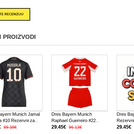
ITE RECENZIJU
I PROIZVODI
ayern Munich Jamal
Dres Bayern Munich
Dres Ba
a #10 Rezervni za
Raphael Guerreiro #22
Rezervni
 2025-26 Kratak
Domaci za djecu 2025-26
Kratak R
€
29.45€
29.45€
99.38€
96.13€
Kratak Rukav (+ kratke
hlače)