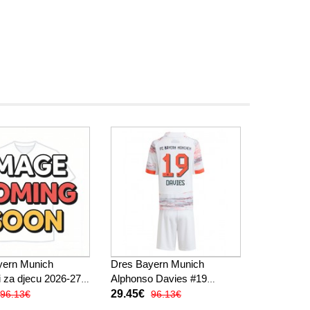
yern Munich
Dres Bayern Munich
 za djecu 2026-27
Alphonso Davies #19
ukav (+ kratke
Gostujuci za djecu 2025-26
29.45€
96.13€
96.13€
Kratak Rukav (+ kratke