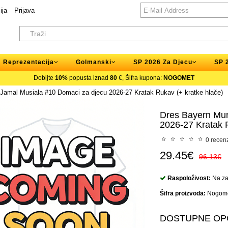
ija
Prijava
Reprezentacija
Golmanski
SP 2026 Za Djecu
SP 
Dobijte
10%
popusta iznad
80
€, Šifra kupona:
NOGOMET
Jamal Musiala #10 Domaci za djecu 2026-27 Kratak Rukav (+ kratke hlače)
Dres Bayern Mun
2026-27 Kratak 
0 recenz
29.45€
96.13€
Raspoloživost:
Na zal
Šifra proizvoda:
Nogome
DOSTUPNE OP