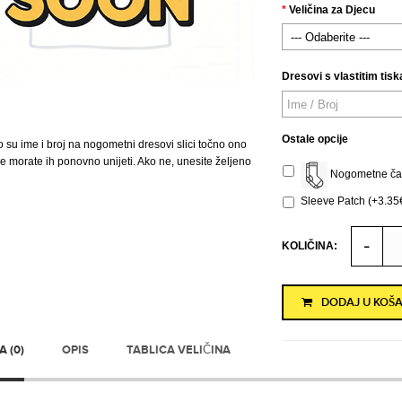
Veličina za Djecu
Dresovi s vlastitim tisk
Ostale opcije
o su ime i broj na nogometni dresovi slici točno ono
 ne morate ih ponovno unijeti. Ako ne, unesite željeno
Nogometne čar
Sleeve Patch (+3.35
KOLIČINA:
DODAJ U KOŠA
 (0)
OPIS
TABLICA VELIČINA