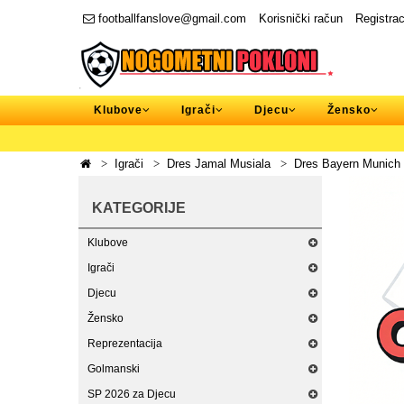
footballfanslove@gmail.com
Korisnički račun
Registrac
Klubove
Igrači
Djecu
Žensko
Igrači
Dres Jamal Musiala
Dres Bayern Munich 
KATEGORIJE
Klubove
Igrači
Djecu
Žensko
Reprezentacija
Golmanski
SP 2026 za Djecu