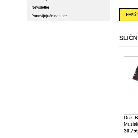
Newsletter
NAPIŠ
Ponavljajuće naplate
SLIČN
Dres B
Musial
Žensko
30.75
Rukav