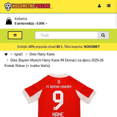
Košarica
0 proizvod(a) -
0.00€
Dobijte
10%
popusta iznad
80
€, Šifra kupona:
NOGOMET
Igrači
Dres Harry Kane
Dres Bayern Munich Harry Kane #9 Domaci za djecu 2025-26
Kratak Rukav (+ kratke hlače)