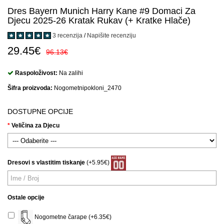
Dres Bayern Munich Harry Kane #9 Domaci Za
Djecu 2025-26 Kratak Rukav (+ Kratke Hlače)
3 recenzija
/
Napišite recenziju
29.45€
96.13€
Raspoloživost:
Na zalihi
Šifra proizvoda:
Nogometnipokloni_2470
DOSTUPNE OPCIJE
Veličina za Djecu
Dresovi s vlastitim tiskanje
(+5.95€)
Ostale opcije
Nogometne čarape (+6.35€)