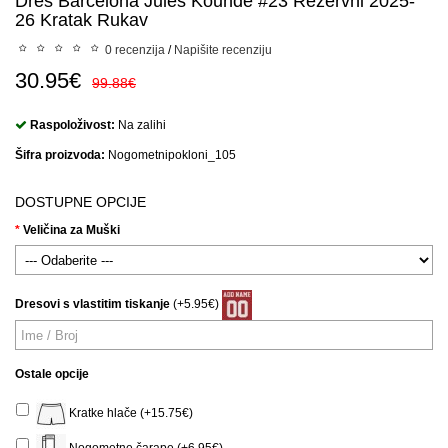
Dres Barcelona Jules Kounde #23 Rezervni 2025-
26 Kratak Rukav
0 recenzija
/
Napišite recenziju
30.95€
99.88€
Raspoloživost:
Na zalihi
Šifra proizvoda:
Nogometnipokloni_105
DOSTUPNE OPCIJE
Veličina za Muški
Dresovi s vlastitim tiskanje
(+5.95€)
Ostale opcije
Kratke hlače (+15.75€)