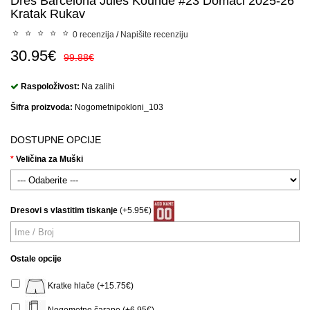
Dres Barcelona Jules Kounde #23 Domaci 2025-26
Kratak Rukav
0 recenzija
/
Napišite recenziju
30.95€
99.88€
Raspoloživost:
Na zalihi
Šifra proizvoda:
Nogometnipokloni_103
DOSTUPNE OPCIJE
Veličina za Muški
Dresovi s vlastitim tiskanje
(+5.95€)
Ostale opcije
Kratke hlače (+15.75€)