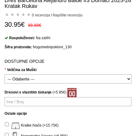
Dres Barcelona Alejandro Balde #3 Domaci 2025-26
Kratak Rukav
0 recenzija
/
Napišite recenziju
30.95€
99.88€
Raspoloživost:
Na zalihi
Šifra proizvoda:
Nogometnipokloni_130
DOSTUPNE OPCIJE
Veličina za Muški
Dresovi s vlastitim tiskanje
(+5.95€)
Ostale opcije
Kratke hlače (+15.75€)