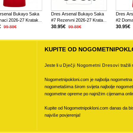
rsenal Bukayo Saka
Dres Arsenal Bukayo Saka
Dres Ars
aci 2026-27 Kratak
#7 Rezervni 2026-27 Kratak
#2 Doma
Rukav
Rukav
€
30.95€
30.95€
99.88€
99.88€
KUPITE OD NOGOMETNIPOKL
Jeste li u
Dječji Nogometni Dresovi
tražili
Nogometnipokloni.com je najbolja nogometna 
nogometašima širom svijeta najbolje nogometne
nogometne opreme po najnižim cijenama onli
Kupite od Nogometnipokloni.com danas da bist
najviše povjerenja!