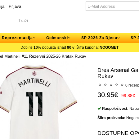
ija
Prijava
Reprezentacija
Golmanski
SP 2026 Za Djecu
SP 
Dobijte
10%
popusta iznad
80
€, Šifra kupona:
NOGOMET
el Martinelli #11 Rezervni 2025-26 Kratak Rukav
Dres Arsenal Gab
Rukav
0 recenz
30.95€
99.88€
Raspoloživost:
Na zal
Šifra proizvoda:
Nogome
DOSTUPNE OP