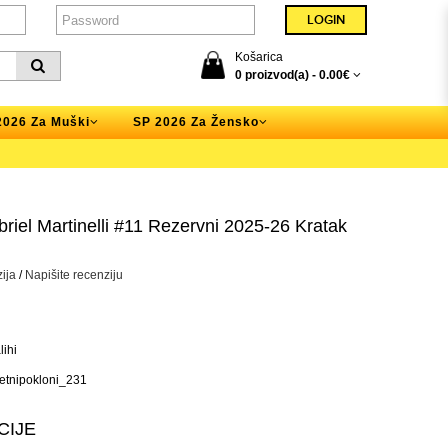
Košarica
0 proizvod(a) -
0.00€
2026 Za Muški
SP 2026 Za Žensko
riel Martinelli #11 Rezervni 2025-26 Kratak
ija
/
Napišite recenziju
ihi
tnipokloni_231
CIJE