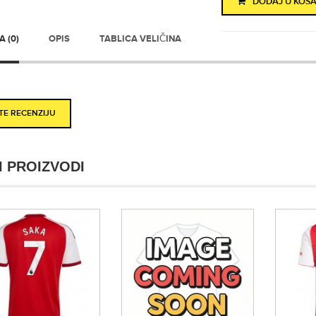
DODAJ U KOŠA
 (0)
OPIS
TABLICA VELIČINA
ITE RECENZIJU
I PROIZVODI