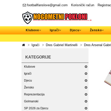
footballfanslove@gmail.com
Korisnički račun
Registrac
Klubove
Igrači
Djecu
Žensko
Igrači
Dres Gabriel Martinelli
Dres Arsenal Gabri
KATEGORIJE
Klubove
Igrači
Djecu
Žensko
Reprezentacija
Golmanski
SP 2026 za Djecu