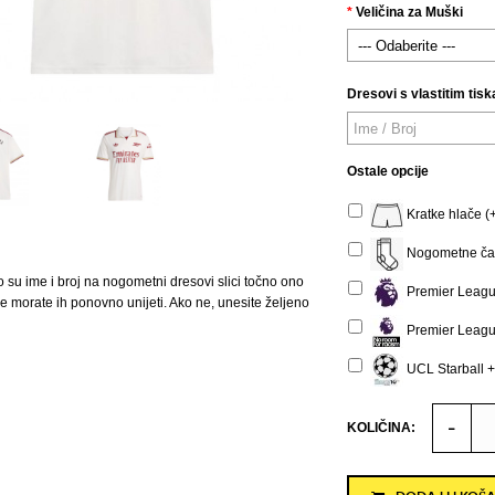
Veličina za Muški
Dresovi s vlastitim tisk
Ostale opcije
Kratke hlače (
Nogometne čar
o su ime i broj na nogometni dresovi slici točno ono
Premier Leagu
 ne morate ih ponovno unijeti. Ako ne, unesite željeno
Premier Leagu
UCL Starball +
KOLIČINA: