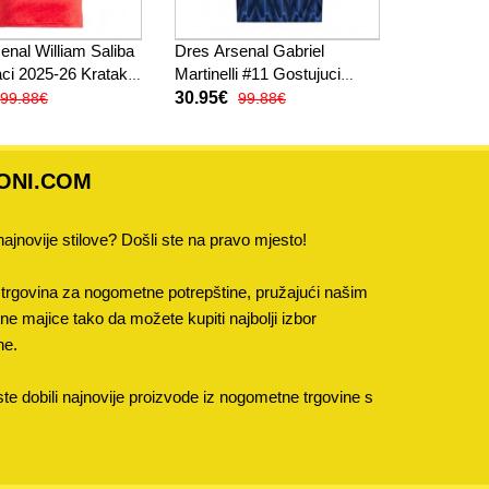
enal William Saliba
Dres Arsenal Gabriel
ci 2025-26 Kratak
Martinelli #11 Gostujuci
2025-26 Kratak Rukav
30.95€
99.88€
99.88€
ONI.COM
 najnovije stilove? Došli ste na pravo mjesto!
trgovina za nogometne potrepštine, pružajući našim
 majice tako da možete kupiti najbolji izbor
ne.
e dobili najnovije proizvode iz nogometne trgovine s