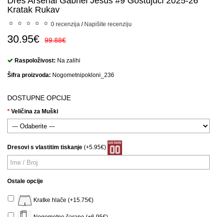
Dres Arsenal Gabriel Jesus #9 Gostujuci 2025-26
Kratak Rukav
0 recenzija
/
Napišite recenziju
30.95€
99.88€
Raspoloživost:
Na zalihi
Šifra proizvoda:
Nogometnipokloni_236
DOSTUPNE OPCIJE
Veličina za Muški
Dresovi s vlastitim tiskanje
(+5.95€)
Ostale opcije
Kratke hlače (+15.75€)