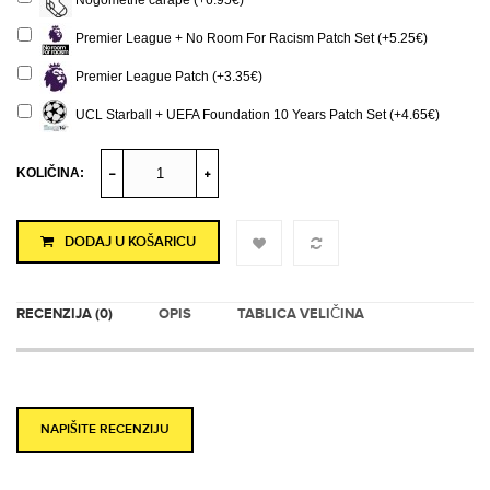
Nogometne čarape (+6.95€)
Premier League + No Room For Racism Patch Set (+5.25€)
Premier League Patch (+3.35€)
UCL Starball + UEFA Foundation 10 Years Patch Set (+4.65€)
KOLIČINA:
DODAJ U KOŠARICU
RECENZIJA (0)
OPIS
TABLICA VELIČINA
NAPIŠITE RECENZIJU